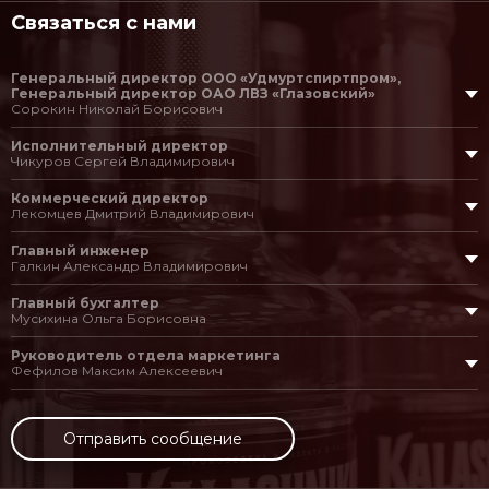
Связаться с нами
Владивосток г.
Воткинск г.
Генеральный директор ООО «Удмуртспиртпром»,
Воткинский р-н
Генеральный директор ОАО ЛВЗ «Глазовский»
Сорокин Николай Борисович
Вятскополянский р-н
Германия
Исполнительный директор
+7 (34141) 5-33-32
Чикуров Сергей Владимирович
+7 (34141) 5-65-97
факс
Глазов г.
Коммерческий директор
+7 (34141) 5-33-30
Глазовский р-н
Лекомцев Дмитрий Владимирович
+7 (34141) 5-33-32
Граховский р-н
Главный инженер
+7 (34141) 3-69-79
csv.glvz@gmail.com
Галкин Александр Владимирович
Дагестан
mail@ldvglvz.ru
Дебесский р-н
Главный бухгалтер
+7 (34141) 3-68-52
Мусихина Ольга Борисовна
Екатеринбург г.
glavin@glvz.ru
Руководитель отдела маркетинга
+7 (34141) 3-32-90
Еловский р-н
Фефилов Максим Алексеевич
Завьяловский р-н
musihina@glvz.ru
+7 (34141) 3-20-40
Игринский р-н
Отправить сообщение
maksfef@yandex.ru
Ижевск г.
Израиль