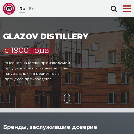
Ru
En
Каталог продукции
GLAZOV DISTILLERY
Производство
с 1900 года
Фирменная сеть магазинов
Новости
Высокое качество производимой
продукции, использование только
Контакты
натуральных ингредиентов в
процессе производства
Документы
Бренды, заслужившие доверие