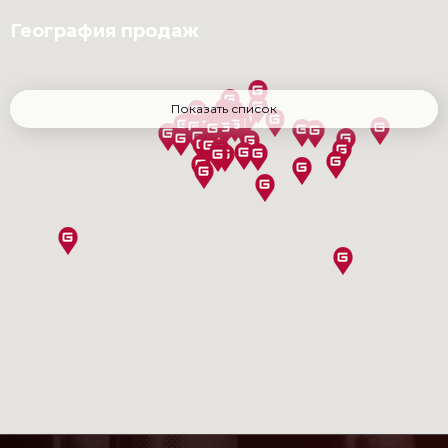
География продаж
Австралия
Показать список
Азербайджан
Алнашский р-н
Армения
Балезинский р-н
Бардымский р-н
Башкортостан
Беларусь
Большесосновский р-н
Бразилия
Вавожский р-н
Верещагинский р-н
Верхнекамский р-н